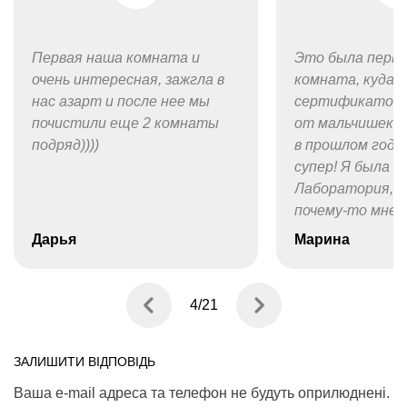
Первая наша комната и
Это была перва
очень интересная, зажгла в
комната, куда м
нас азарт и после нее мы
сертификатом-
почистили еще 2 комнаты
от мальчишек н
подряд))))
в прошлом году
супер! Я была и 
Лаборатория, Г
почему-то мне 
и понравилась б
Дарья
Марина
Для новичков —
отличный стар
получить восто
4
/
21
головоломок, к
сомневается —
ЗАЛИШИТИ ВІДПОВІДЬ
она того на са
стоит!
Ваша e-mail адреса та телефон не будуть оприлюднені.