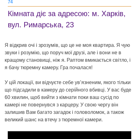
74
Кімната діє за адресою: м. Харків,
вул. Римарська, 23
Я відкрив очі і зрозумів, що це не моя квартира. Я чую
звуки і розумію, що поруч мої друзі, але і вони не в
кращому становищі, ніж я. Раптом вмикається світло, і
я бачу тюремну камеру. Гра почалася!
У цій локації, ви відчуєте себе ув’язненим, якого тільки
що підсадили в камеру до серійного вбивці. У вас буде
60 хвилин, щоб вийти з кімнати поки ваш сусід по
камері не повернувся з карцеру. У свою чергу він
залишив Вам багато загадок і головоломок, а також
великий шанс на втечу з тюремної камери.