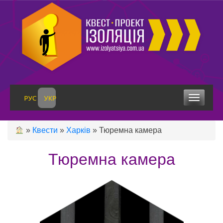
Skip
to
content
Toggle 
»
Квести
»
Харків
»
Тюремна камера
Тюремна камера