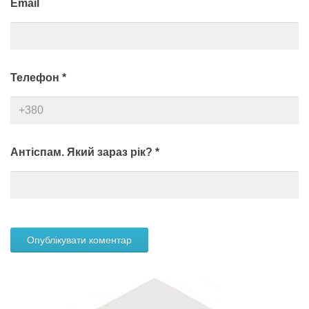
Email
Телефон
*
Антіспам. Який зараз рік?
*