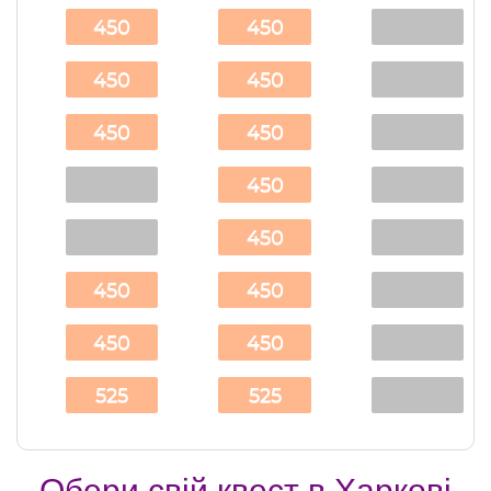
450
450
450
450
450
450
450
450
450
450
450
450
525
525
Обери свій квест в Харкові