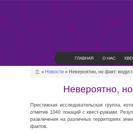
Skip
to
content
ГЛАВНАЯ
О НАС
КВЕ
»
Новости
»
Невероятно, но факт: индуст
Невероятно, но
Престижная исследовательская группа, кот
отметив 1040 локаций с квест-румами. Резу
развлечения на различных территориях зем
фактов.