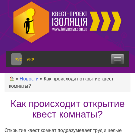
Skip
to
content
Toggle
navigation
»
Новости
»
Как происходит открытие квест
комнаты?
Как происходит открытие
квест комнаты?
Открытие квест комнат подразумевает труд и целые