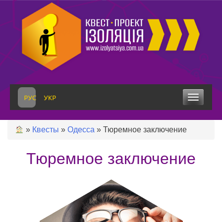
Skip
to
content
Toggle
navigation
»
Квесты
»
Одесса
»
Тюремное заключение
Тюремное заключение