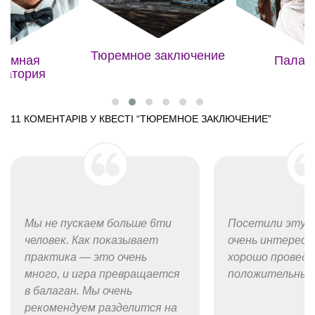
Тюремное заключение
земная
Палат
ратория
11 КОМЕНТАРІВ У КВЕСТІ “
ТЮРЕМНОЕ ЗАКЛЮЧЕНИЕ
”
Мы не пускаем больше 6ти
Посетили эту к
человек. Как показывает
очень интересно
практика — это очень
хорошо проведё
много, и игра превращается
положительные
в балаган. Мы очень
рекомендуем разделится на