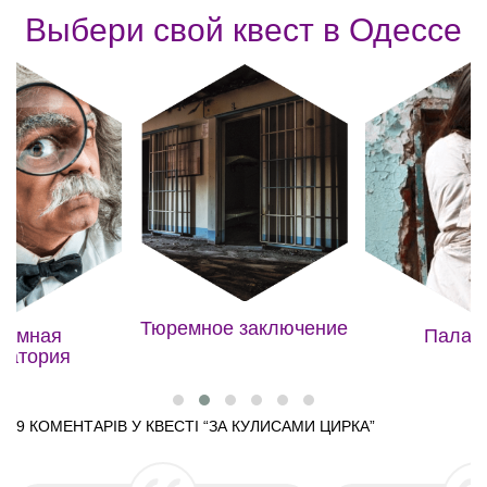
Выбери свой квест в Одессе
Тюремное заключение
земная
Палат
ратория
9 КОМЕНТАРІВ У КВЕСТІ “
ЗА КУЛИСАМИ ЦИРКА
”