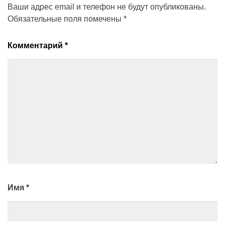
придерживаться заданных
Ваши адрес email и телефон не будут опубликованы.
курсов и открытия новых
Обязательные поля помечены
*
комнат))
Всем спасибо))
Комментарий
*
Имя
*