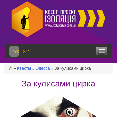
Skip
to
content
Toggle
navigation
»
Квесты
»
Одесса
»
За кулисами цирка
За кулисами цирка