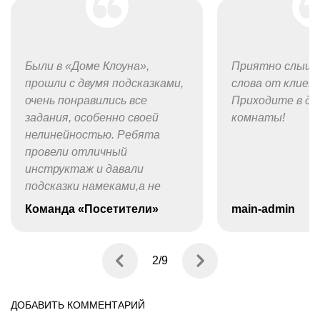
Были в «Доме Клоуна»,
Приятно слыша
прошли с двумя подсказками,
слова от клиен
очень понравились все
Приходите в др
задания, особенно своей
комнаты!
нелинейностью. Ребята
провели отличный
инструктаж и давали
подсказки намеками,а не
готовыми решениями, что
Команда «Посетители»
main-admin
несколько повышает
самооценку, даже если
спрашивать каждый раз,
2
/
9
когда не знаешь, что
делать)) Команде
ДОБАВИТЬ КОММЕНТАРИЙ
«Изоляция» желаю