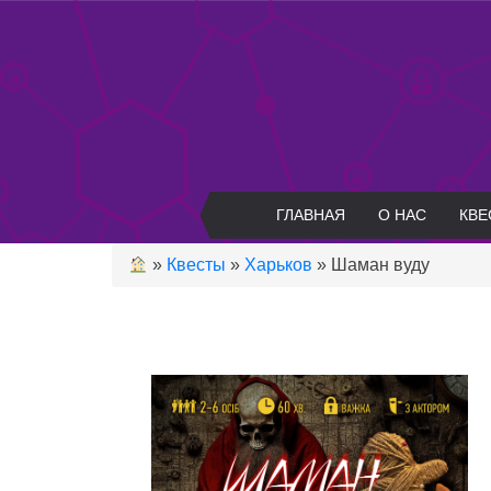
Skip
to
content
ГЛАВНАЯ
О НАС
КВЕ
»
Квесты
»
Харьков
»
Шаман вуду