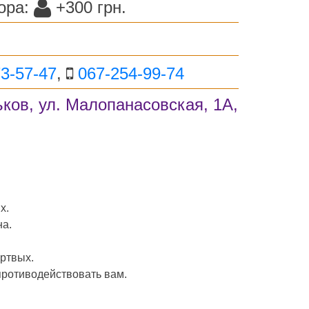
ора:
+300 грн.
3-57-47
,
067-254-99-74
ьков, ул. Малопанасовская, 1А,
х.
на.
ертвых.
противодействовать вам.