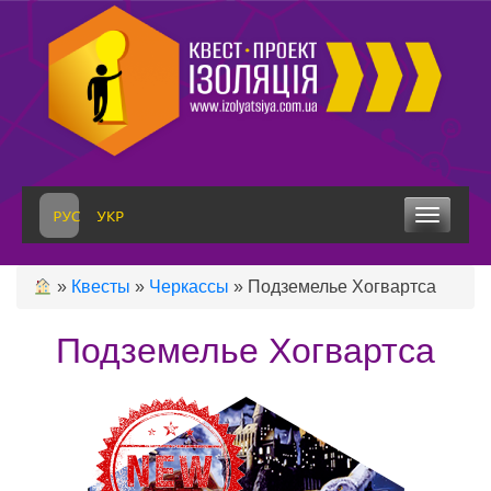
Skip
to
content
Toggle 
»
Квесты
»
Черкассы
»
Подземелье Хогвартса
Подземелье Хогвартса