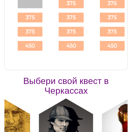
375
375
375
375
375
375
375
375
450
450
450
Выбери свой квест в
Черкассах