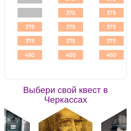
375
375
375
375
375
375
375
375
450
450
450
Выбери свой квест в
Черкассах