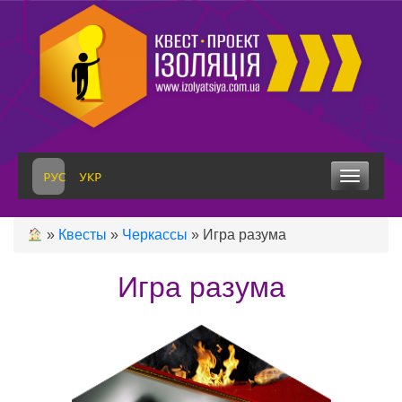
Skip
to
content
Toggle 
»
Квесты
»
Черкассы
»
Игра разума
Игра разума