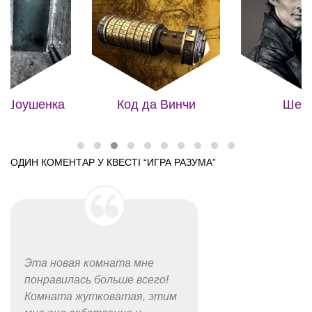
Номер в от
Шерлок
да Винчи
ОДИН КОМЕНТАР У КВЕСТІ “
ИГРА РАЗУМА
”
Эта новая комната мне
понравилась больше всего!
Комната жутковатая, этим