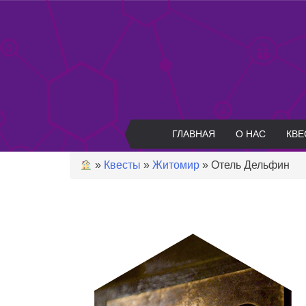
Skip
to
content
ГЛАВНАЯ
О НАС
КВЕ
»
Квесты
»
Житомир
»
Отель Дельфин