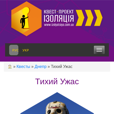
Skip
to
content
Toggle 
»
Квесты
»
Днепр
»
Тихий Ужас
Тихий Ужас