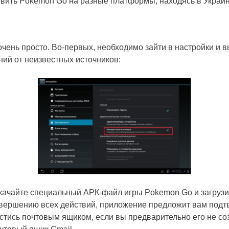
овить Pokemon Go на разные платформы, находясь в Украин
чень просто. Во-первых, необходимо зайти в настройки и в
ий от неизвестных источников:
 скачайте специальный АРК-файл игры Pokemon Go и загрузи
авершению всех действий, приложение предложит вам подт
естись почтовым ящиком, если вы предварительно его не с