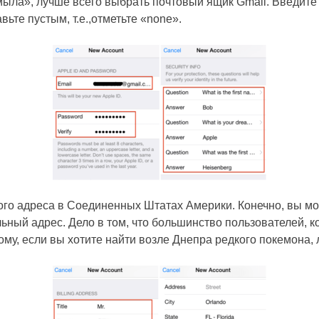
мыла», лучше всего выбрать почтовый ящик Gmail. Введите
те пустым, т.е.,отметьте «none».
го адреса в Соединенных Штатах Америки. Конечно, вы мо
ьный адрес. Дело в том, что большинство пользователей, к
ому, если вы хотите найти возле Днепра редкого покемона