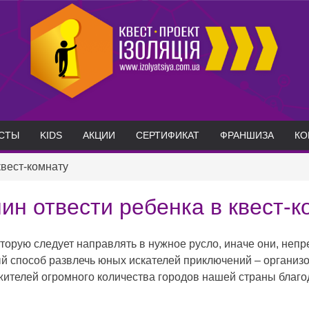
СТЫ
KIDS
АКЦИИ
СЕРТИФИКАТ
ФРАНШИЗА
КО
квест-комнату
чин отвести ребенка в квест-к
оторую следует направлять в нужное русло, иначе они, неп
й способ развлечь юных искателей приключений – организов
ля жителей огромного количества городов нашей страны бла