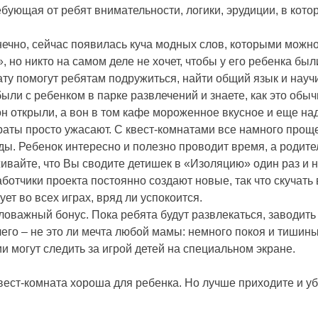
ебующая от ребят внимательности, логики, эрудиции, в кот
нечно, сейчас появилась куча модных слов, которыми мож
, но никто на самом деле не хочет, чтобы у его ребенка б
ту помогут ребятам подружиться, найти общий язык и научи
ыли с ребенком в парке развлечений и знаете, как это обы
он открыли, а вон в том кафе мороженное вкусное и еще на
траты просто ужасают. С квест-комнатами все намного прощ
ды. Ребенок интересно и полезно проводит время, а родител
живайте, что Вы сводите детишек в «Изоляцию» один раз и н
работчики проекта постоянно создают новые, так что скучат
ет во всех играх, вряд ли успокоится.
ловажный бонус. Пока ребята будут развлекаться, заводить
ичего – не это ли мечта любой мамы: немного покоя и тиши
 могут следить за игрой детей на специальном экране.
вест-комната хороша для ребенка. Но лучше приходите и уб