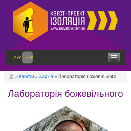
Skip
to
content
Toggle 
»
Квести
»
Харків
»
Лабораторія божевільного
Лабораторія божевільного