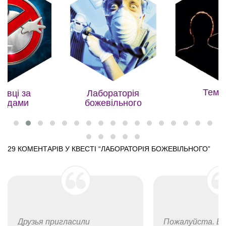
Темрява
раторія
Квест Ш
вільного
29 КОМЕНТАРІВ У КВЕСТІ “
ЛАБОРАТОРІЯ БОЖЕВІЛЬНОГО
”
Пожалуйста. Будем рады
Со сколько лет