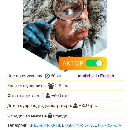
Час проходження:
60 хв.
Available in English
Кількість учасників:
2-6 чол.
Фотограф в квестi:
+600 грн.
Діти в супроводі адміністратора:
+300 грн.
Складність кімнати:
середня
Телефони:
063-899-59-18
,
066-173-57-47
,
067-254-99-